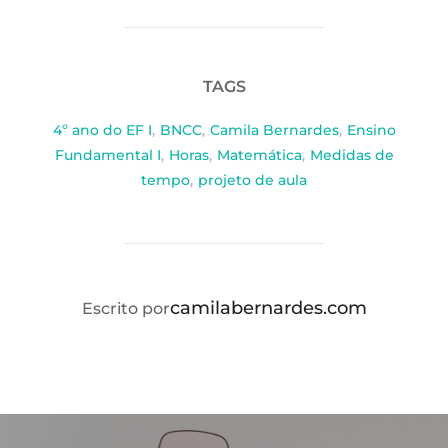
TAGS
4º ano do EF I
,
BNCC
,
Camila Bernardes
,
Ensino
Fundamental I
,
Horas
,
Matemática
,
Medidas de
tempo
,
projeto de aula
AUTOR DO POST
camilabernardes.com
Escrito por
Navegação