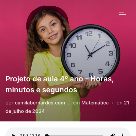
Pular
para
ALTE
o
conteúdo
Projeto de aula 4º ano – Horas,
minutos e segundos
Post
por
camilabernardes.com
em
Matemática
on
21
em
de julho de 2024