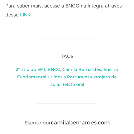
Para saber mais, acesse a BNCC na íntegra através
desse
LINK.
TAGS
2º ano do EF I
,
BNCC
,
Camila Bernardes
,
Ensino
Fundamental I
,
Língua Portuguesa
,
projeto de
aula
,
Relato oral
AUTOR DO POST
camilabernardes.com
Escrito por