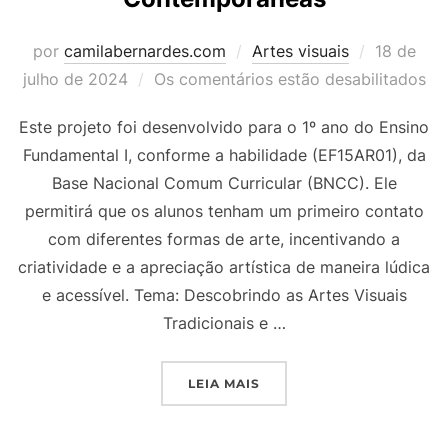
Postado
por
camilabernardes.com
Artes visuais
18 de
em
julho de 2024
Os comentários estão desabilitados
Este projeto foi desenvolvido para o 1º ano do Ensino
Fundamental I, conforme a habilidade (EF15AR01), da
Base Nacional Comum Curricular (BNCC). Ele
permitirá que os alunos tenham um primeiro contato
com diferentes formas de arte, incentivando a
criatividade e a apreciação artística de maneira lúdica
e acessível. Tema: Descobrindo as Artes Visuais
Tradicionais e …
“PROJETO DE AULA 1º AN
LEIA MAIS