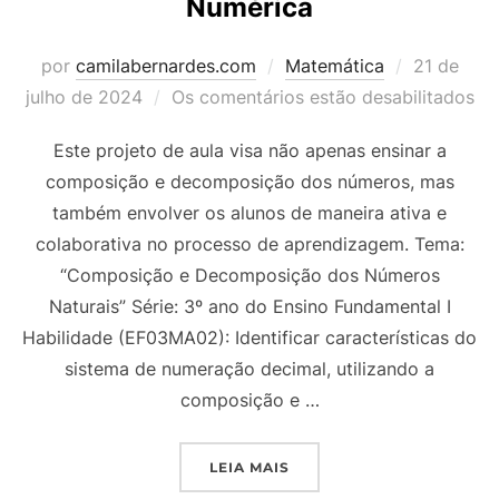
Numérica
Postado
por
camilabernardes.com
Matemática
21 de
em
julho de 2024
Os comentários estão desabilitados
Este projeto de aula visa não apenas ensinar a
composição e decomposição dos números, mas
também envolver os alunos de maneira ativa e
colaborativa no processo de aprendizagem. Tema:
“Composição e Decomposição dos Números
Naturais” Série: 3º ano do Ensino Fundamental I
Habilidade (EF03MA02): Identificar características do
sistema de numeração decimal, utilizando a
composição e …
“PROJETO DE AULA – 3º
LEIA MAIS