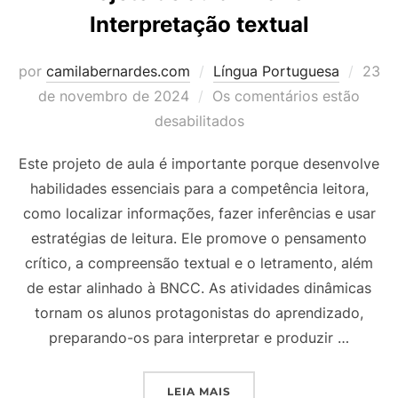
Interpretação textual
Post
por
camilabernardes.com
Língua Portuguesa
23
em
de novembro de 2024
Os comentários estão
desabilitados
Este projeto de aula é importante porque desenvolve
habilidades essenciais para a competência leitora,
como localizar informações, fazer inferências e usar
estratégias de leitura. Ele promove o pensamento
crítico, a compreensão textual e o letramento, além
de estar alinhado à BNCC. As atividades dinâmicas
tornam os alunos protagonistas do aprendizado,
preparando-os para interpretar e produzir …
“PROJETO DE AULA 4º AN
LEIA MAIS