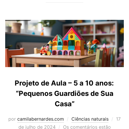
Projeto de Aula – 5 a 10 anos:
“Pequenos Guardiões de Sua
Casa”
Posta
por
camilabernardes.com
Ciências naturais
17
em
de julho de 2024
Os comentários estão