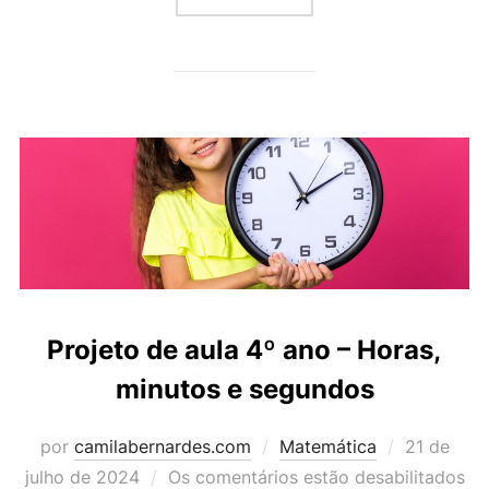
Projeto de aula 4º ano – Horas,
minutos e segundos
Postado
por
camilabernardes.com
Matemática
21 de
em
julho de 2024
Os comentários estão desabilitados