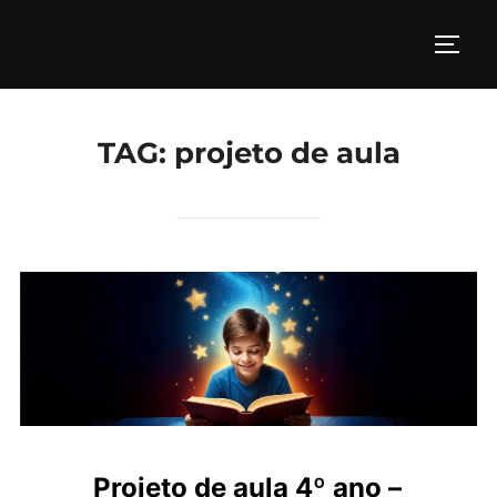
Pular
para
ALTE
o
conteúdo
TAG:
projeto de aula
Projeto de aula 4º ano –