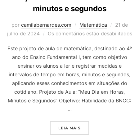
minutos e segundos
Postado
por
camilabernardes.com
Matemática
21 de
em
julho de 2024
Os comentários estão desabilitados
Este projeto de aula de matemática, destinado ao 4º
ano do Ensino Fundamental I, tem como objetivo
ensinar os alunos a ler e registrar medidas e
intervalos de tempo em horas, minutos e segundos,
aplicando esses conhecimentos em situações do
cotidiano. Projeto de Aula: “Meu Dia em Horas,
Minutos e Segundos” Objetivo: Habilidade da BNCC:
…
“PROJETO DE AULA 4º AN
LEIA MAIS