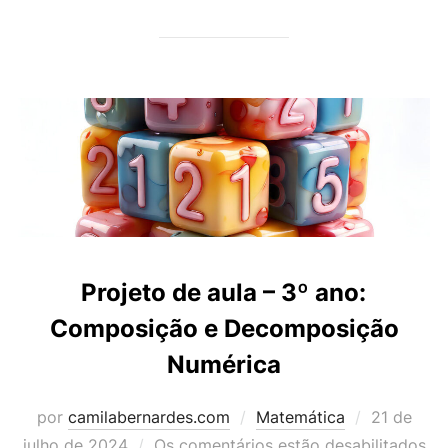
Projeto de aula – 3º ano:
Composição e Decomposição
Numérica
Postado
por
camilabernardes.com
Matemática
21 de
em
julho de 2024
Os comentários estão desabilitados