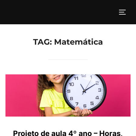
Pular
para
ALTE
o
conteúdo
TAG:
Matemática
Projeto de aula 4º ano – Horas,