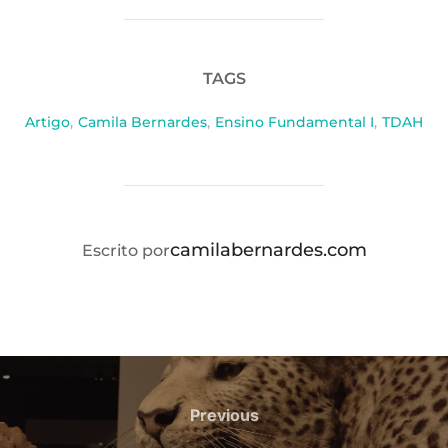
TAGS
Artigo
,
Camila Bernardes
,
Ensino Fundamental I
,
TDAH
AUTOR DO POST
camilabernardes.com
Escrito por
Navegação
de
Previous
Previous