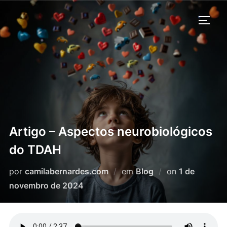
Pular
para
ALTE
o
conteúdo
Artigo – Aspectos neurobiológicos
do TDAH
Postado
por
camilabernardes.com
em
Blog
on
1 de
em
novembro de 2024