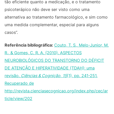
tão eficiente quanto a medicação, e o tratamento
psicoterápico não deve ser visto como uma
alternativa ao tratamento farmacológico, e sim como
uma medida complementar, especial para alguns
casos”.
Referência bibliográfica:
Couto, T. S., Melo-Junior, M.
R., & Gomes, C. R. A. (2010). ASPECTOS
NEUROBIOLÓGICOS DO TRANSTORNO DO DÉFICIT
DE ATENÇÃO E HIPERATIVIDADE (TDAH): uma
revisão.
Ciências & Cognição
,
15
(1), pp. 241-251.
Recuperado de
http://revista.cienciasecognicao.org/index.php/cec/ar
ticle/view/202