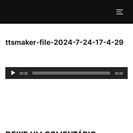
Pular
para
ALTE
o
conteúdo
ttsmaker-file-2024-7-24-17-4-29
Tocador
00:00
00:00
de
áudio