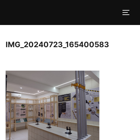
Pular
para
ALTE
o
conteúdo
IMG_20240723_165400583