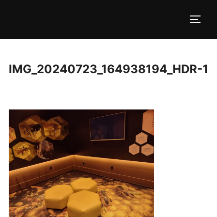
Pular
para
ALTE
o
conteúdo
IMG_20240723_164938194_HDR-1