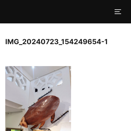
Pular
para
ALTE
o
conteúdo
IMG_20240723_154249654-1