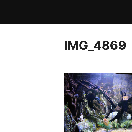
Pular
para
o
conteúdo
IMG_4869