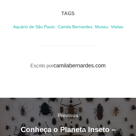
TAGS
Aquário de São Paulo
,
Camila Bernardes
,
Museu
,
Visitas
AUTOR DO POST
camilabernardes.com
Escrito por
Navegação
de
Previous
Previous
Post
Conheça o Planeta Inseto –