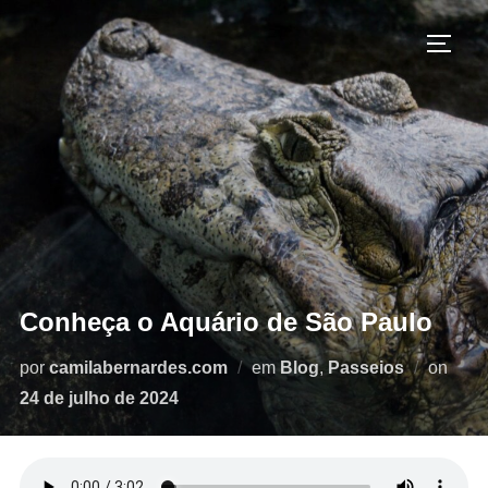
Pular
para
ALTE
o
conteúdo
Conheça o Aquário de São Paulo
Post
por
camilabernardes.com
em
Blog
,
Passeios
on
em
24 de julho de 2024