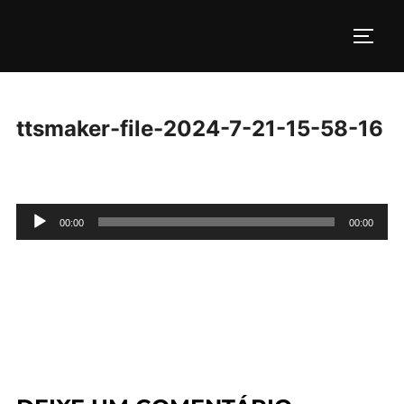
Pular
para
ALTE
o
conteúdo
ttsmaker-file-2024-7-21-15-58-16
Tocador
00:00
00:00
de
áudio