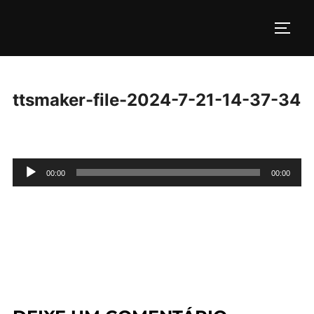
Pular
para
ALTE
o
conteúdo
ttsmaker-file-2024-7-21-14-37-34
Tocador
00:00
00:00
de
áudio