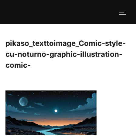
Pular
para
ALTE
o
conteúdo
pikaso_texttoimage_Comic-style-
cu-noturno-graphic-illustration-
comic-