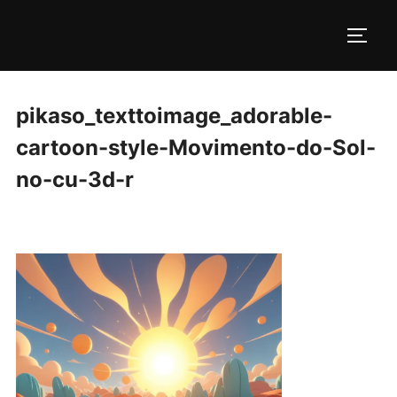
Pular
para
ALTE
o
conteúdo
pikaso_texttoimage_adorable-
cartoon-style-Movimento-do-Sol-
no-cu-3d-r