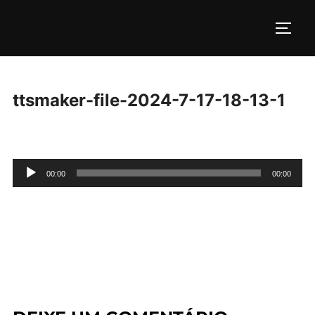
Pular
para
ALTE
o
conteúdo
ttsmaker-file-2024-7-17-18-13-1
Tocador
00:00
00:00
de
áudio