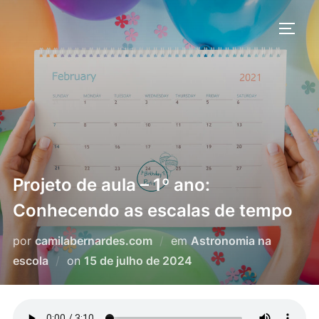
Pular
para
ALTE
o
conteúdo
Projeto de aula – 1º ano:
Conhecendo as escalas de tempo
por
camilabernardes.com
em
Astronomia na
Postado
escola
on
15 de julho de 2024
em