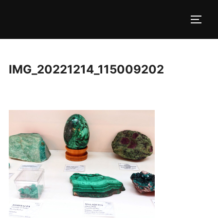
Pular
para
ALTE
o
conteúdo
IMG_20221214_115009202