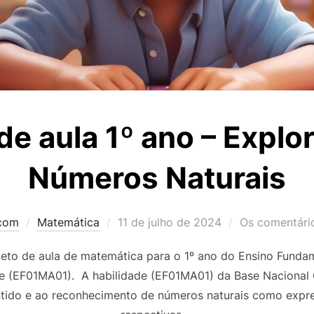
de aula 1º ano – Explo
Números Naturais
Postado
.com
Matemática
11 de julho de 2024
Os comentário
em
jeto de aula de matemática para o 1º ano do Ensino Funda
ade (EF01MA01). A habilidade (EF01MA01) da Base Nacional
ntido e ao reconhecimento de números naturais como expr