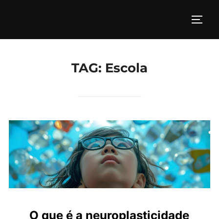
Pular
para
ALTE
o
conteúdo
TAG:
Escola
O que é a neuroplasticidade