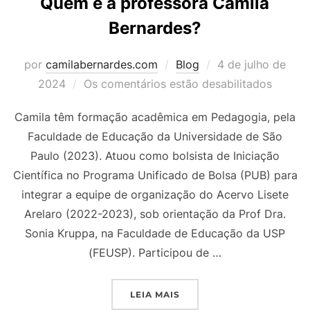
Quem é a professora Camila
Bernardes?
Postado
por
camilabernardes.com
Blog
4 de julho de
em
2024
Os comentários estão desabilitados
Camila têm formação acadêmica em Pedagogia, pela
Faculdade de Educação da Universidade de São
Paulo (2023). Atuou como bolsista de Iniciação
Científica no Programa Unificado de Bolsa (PUB) para
integrar a equipe de organização do Acervo Lisete
Arelaro (2022-2023), sob orientação da Prof Dra.
Sonia Kruppa, na Faculdade de Educação da USP
(FEUSP). Participou de …
“QUEM É A PROFESSORA 
LEIA MAIS