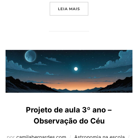
“PROJETO DE AULA – 3º
LEIA MAIS
Projeto de aula 3º ano –
Observação do Céu
Po
por
camilabernardes.com
Astronomia na escola