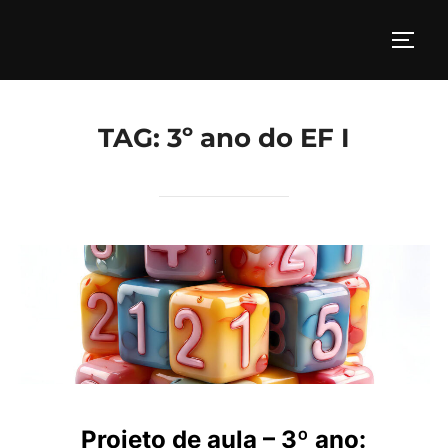
Pular
para
ALTE
o
conteúdo
TAG:
3º ano do EF I
Projeto de aula – 3º ano: